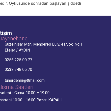
pidir. Öyküsünde sonradan başlayan şiddetli
etişim
uayenehane
Güzelhisar Mah. Menderes Bulv. 41.Sok. No:1
Efeler / AYDIN
0256 225 00 77
0532 348 05 70
tunerdemir@ttmail.com
lışma Saatleri
artesi - Cuma: 10:00 – 19:00
artesi 10:00 - 16:00 Pazar: KAPALI