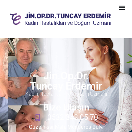
Jin.Op.Dr.
Tuncay Erdemir
Kadın Hastalıkları ve Doğum Uzmanı
Bize Ulaşın
0532 348 05 70
Güzelhisar Mah. Menderes Bulv.