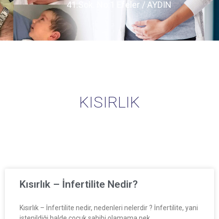
41.Sok. No:1 Efeler / AYDIN
KISIRLIK
Kısırlık – İnfertilite Nedir?
Kısırlık – İnfertilite nedir, nedenleri nelerdir ? İnfertilite, yani
istenildiği halde çocuk sahibi olamama pek