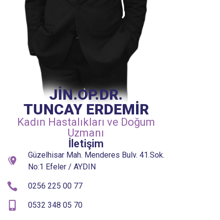
JİN.OP.DR.
TUNCAY ERDEMİR
Kadın Hastalıkları ve Doğum
Uzmanı
İletişim
Güzelhisar Mah. Menderes Bulv. 41.Sok.
No:1 Efeler / AYDIN
0256 225 00 77
0532 348 05 70