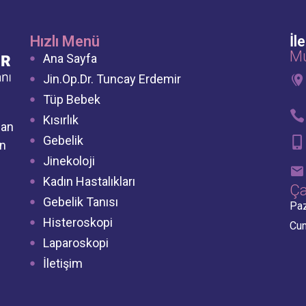
Hızlı Menü
İl
M
Ana Sayfa
Jin.Op.Dr. Tuncay Erdemir
Tüp Bebek
Kısırlık
dan
Gebelik
in
Jinekoloji
Kadın Hastalıkları
Ça
Gebelik Tanısı
Paz
Histeroskopi
Cum
Laparoskopi
İletişim