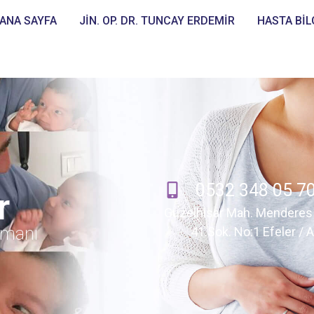
ANA SAYFA
JİN. OP. DR. TUNCAY ERDEMİR
HASTA BİL
0532 348 05 7
r
Güzelhisar Mah. Menderes 
zmanı
41.Sok. No:1 Efeler / 