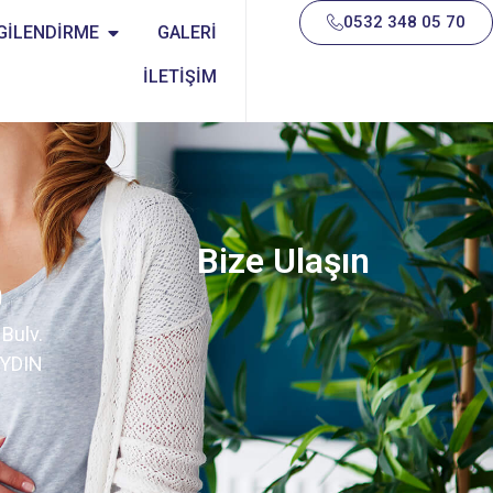
0532 348 05 70
GİLENDİRME
GALERİ
İLETİŞİM
Bize Ulaşın
0
Bulv.
AYDIN