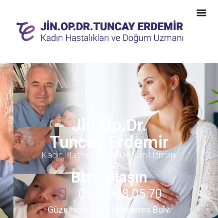
Jin.Op.Dr.
Tuncay Erdemir
Kadın Hastalıkları ve Doğum Uzmanı
Bize Ulaşın
0532 348 05 70
Güzelhisar Mah. Menderes Bulv.