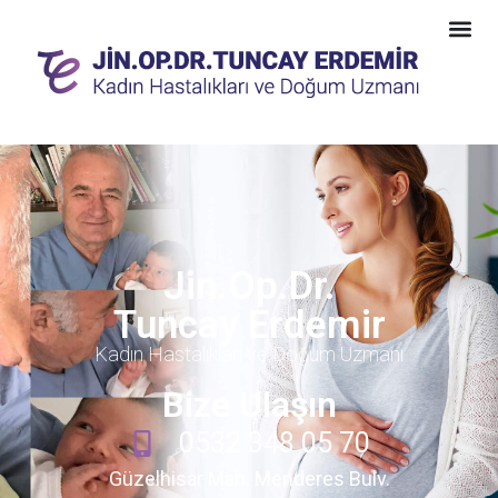
Jin.Op.Dr.
Tuncay Erdemir
Kadın Hastalıkları ve Doğum Uzmanı
Bize Ulaşın
0532 348 05 70
Güzelhisar Mah. Menderes Bulv.