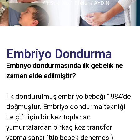
41.Sok. No:1 Efeler / AYDIN
Embriyo Dondurma
Embriyo dondurmasında ilk gebelik ne
zaman elde edilmiştir?
İlk dondurulmuş embriyo bebeği 1984’de
doğmuştur. Embriyo dondurma tekniği
ile çift için bir kez toplanan
yumurtalardan birkaç kez transfer
yapma şansı (tüp bebek denemesi)