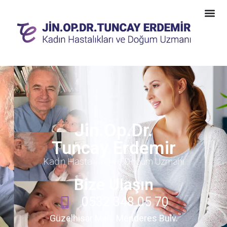
Jin.Op.Dr.
Tuncay Erdemir
Kadın Hastalıkları ve Doğum Uzmanı
Bize Ulaşın
0532 348 05 70
Güzelhisar Mah. Menderes Bulv.