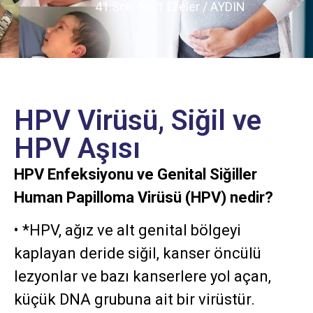
41.Sok. No:1 Efeler / AYDIN
HPV Virüsü, Siğil ve
HPV Aşısı
HPV Enfeksiyonu ve Genital Siğiller
Human Papilloma Virüsü (HPV) nedir?
• *HPV, ağız ve alt genital bölgeyi
kaplayan deride siğil, kanser öncülü
lezyonlar ve bazı kanserlere yol açan,
küçük DNA grubuna ait bir virüstür.