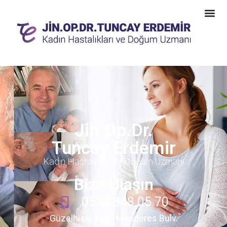
Jin.Op.Dr.
Tuncay Erdemir
Kadın Hastalıkları ve Doğum Uzmanı
Bize Ulaşın
0532 348 05 70
Güzelhisar Mah. Menderes Bulv.