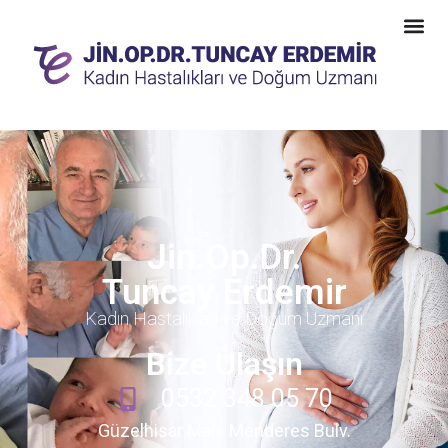
Jin.Op.Dr.
Tuncay Erdemir
Kadın Hastalıkları ve Doğum Uzmanı
Bize Ulaşın
0532 348 05 70
Güzelhisar Mah. Menderes Bulv.