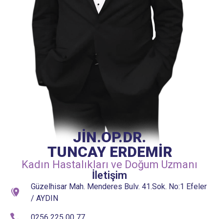
JİN.OP.DR.
TUNCAY ERDEMİR
Kadın Hastalıkları ve Doğum Uzmanı
İletişim
Güzelhisar Mah. Menderes Bulv. 41.Sok. No:1 Efeler
/ AYDIN
0256 225 00 77